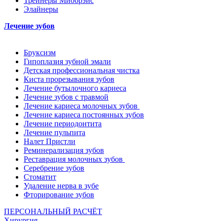
Трейнеры Миобрэйс
Элайнеры
Лечение зубов
Бруксизм
Гипоплазия зубной эмали
Детская профессиональная чистка
Киста прорезывания зубов
Лечение бутылочного кариеса
Лечение зубов с травмой
Лечение кариеса молочных зубов
Лечение кариеса постоянных зубов
Лечение периодонтита
Лечение пульпита
Налет Пристли
Реминерализация зубов
Реставрация молочных зубов
Серебрение зубов
Стоматит
Удаление нерва в зубе
Фторирование зубов
ПЕРСОНАЛЬНЫЙ РАСЧЁТ
Хирургия