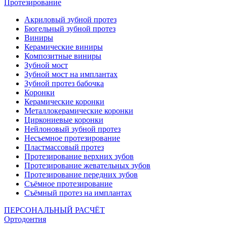
Протезирование
Акриловый зубной протез
Бюгельный зубной протез
Виниры
Керамические виниры
Композитные виниры
Зубной мост
Зубной мост на имплантах
Зубной протез бабочка
Коронки
Керамические коронки
Металлокерамические коронки
Циркониевые коронки
Нейлоновый зубной протез
Несъемное протезирование
Пластмассовый протез
Протезирование верхних зубов
Протезирование жевательных зубов
Протезирование передних зубов
Съёмное протезирование
Съёмный протез на имплантах
ПЕРСОНАЛЬНЫЙ РАСЧЁТ
Ортодонтия