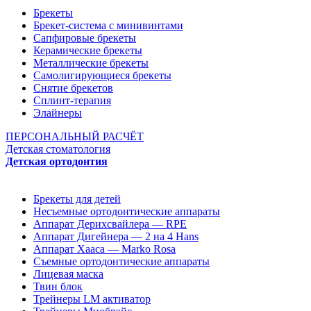
Брекеты
Брекет-система с минивинтами
Сапфировые брекеты
Керамические брекеты
Металлические брекеты
Самолигирующиеся брекеты
Снятие брекетов
Сплинт-терапия
Элайнеры
ПЕРСОНАЛЬНЫЙ РАСЧЁТ
Детская стоматология
Детская ортодонтия
Брекеты для детей
Несъемные ортодонтические аппараты
Аппарат Дерихсвайлера — RPE
Аппарат Дигейнера — 2 на 4 Hans
Аппарат Хааса — Marko Rosa
Съемные ортодонтические аппараты
Лицевая маска
Твин блок
Трейнеры LM активатор