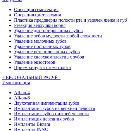
Операция гемисекция
Операция цистэктомия
Пластика преддверия полости рта и уздечек языка и губ
Резекция верхушки корня
Удаление дистопированных зубов
Удаление зубов мудрости любой сложности
Удаление молочных зубов
Удаление постоянных зубов
Удаление ретенированных зубов
Удаление сверхкомплектных зубов
Удаление экзостозов
Прием хирурга-стоматолога
ПЕРСОНАЛЬНЫЙ РАСЧЁТ
Имплантация
All-on-4
All-on-6
Двухэтапная имплантация зубов
Имплантация зубов на верхней челюсти
Имплантация зубов нижней челюсти
Имплантация передних зубов
Импланты Biotem
Импланты INNO