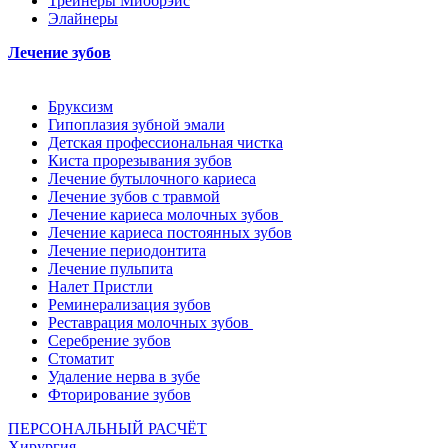
Трейнеры Миобрэйс
Элайнеры
Лечение зубов
Бруксизм
Гипоплазия зубной эмали
Детская профессиональная чистка
Киста прорезывания зубов
Лечение бутылочного кариеса
Лечение зубов с травмой
Лечение кариеса молочных зубов
Лечение кариеса постоянных зубов
Лечение периодонтита
Лечение пульпита
Налет Пристли
Реминерализация зубов
Реставрация молочных зубов
Серебрение зубов
Стоматит
Удаление нерва в зубе
Фторирование зубов
ПЕРСОНАЛЬНЫЙ РАСЧЁТ
Хирургия