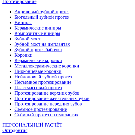
Протезирование
Акриловый зубной протез
Бюгельный зубной протез
Виниры
Керамические виниры
Композитные виниры
Зубной мост
Зубной мост на имплантах
Зубной протез бабочка
Коронки
Керамические коронки
Металлокерамические коронки
Циркониевые коронки
Нейлоновый зубной протез
Несъемное протезирование
Пластмассовый протез
Протезирование верхних зубов
Протезирование жевательных зубов
Протезирование передних зубов
Съёмное протезирование
Съёмный протез на имплантах
ПЕРСОНАЛЬНЫЙ РАСЧЁТ
Ортодонтия