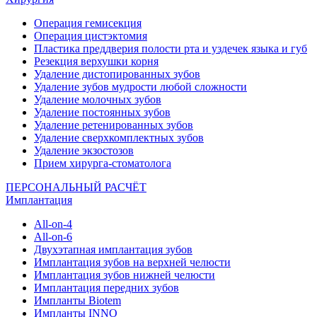
Операция гемисекция
Операция цистэктомия
Пластика преддверия полости рта и уздечек языка и губ
Резекция верхушки корня
Удаление дистопированных зубов
Удаление зубов мудрости любой сложности
Удаление молочных зубов
Удаление постоянных зубов
Удаление ретенированных зубов
Удаление сверхкомплектных зубов
Удаление экзостозов
Прием хирурга-стоматолога
ПЕРСОНАЛЬНЫЙ РАСЧЁТ
Имплантация
All-on-4
All-on-6
Двухэтапная имплантация зубов
Имплантация зубов на верхней челюсти
Имплантация зубов нижней челюсти
Имплантация передних зубов
Импланты Biotem
Импланты INNO