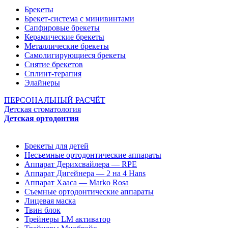
Брекеты
Брекет-система с минивинтами
Сапфировые брекеты
Керамические брекеты
Металлические брекеты
Самолигирующиеся брекеты
Снятие брекетов
Сплинт-терапия
Элайнеры
ПЕРСОНАЛЬНЫЙ РАСЧЁТ
Детская стоматология
Детская ортодонтия
Брекеты для детей
Несъемные ортодонтические аппараты
Аппарат Дерихсвайлера — RPE
Аппарат Дигейнера — 2 на 4 Hans
Аппарат Хааса — Marko Rosa
Съемные ортодонтические аппараты
Лицевая маска
Твин блок
Трейнеры LM активатор