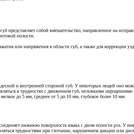
 губ представляет собой вмешательство, направленное на испра
ротовой полости.
ажатия или напряжения в области губ, а также для коррекции узд
десной и внутренней стороной губ. У некоторых людей оно мож
вляться в трудностях с движением губ, неловкими ощущениями п
елкое до 5 мм, среднее от 5 до 10 мм, глубокое более 10 мм.
я соединяет нижнюю поверхность языка с дном полости рта. У н
вляться трудностями при глотании, нарушением дикции или дис