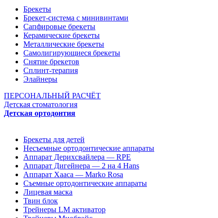
Брекеты
Брекет-система с минивинтами
Сапфировые брекеты
Керамические брекеты
Металлические брекеты
Самолигирующиеся брекеты
Снятие брекетов
Сплинт-терапия
Элайнеры
ПЕРСОНАЛЬНЫЙ РАСЧЁТ
Детская стоматология
Детская ортодонтия
Брекеты для детей
Несъемные ортодонтические аппараты
Аппарат Дерихсвайлера — RPE
Аппарат Дигейнера — 2 на 4 Hans
Аппарат Хааса — Marko Rosa
Съемные ортодонтические аппараты
Лицевая маска
Твин блок
Трейнеры LM активатор