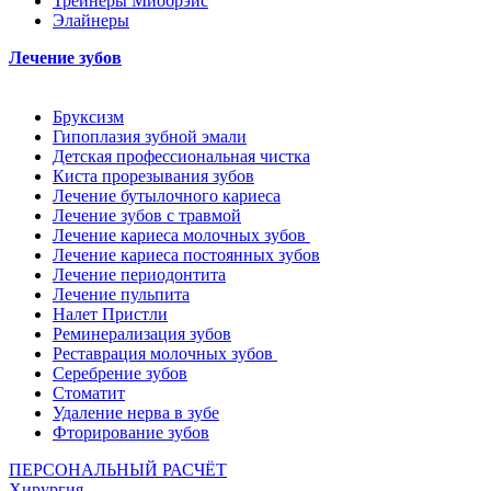
Трейнеры Миобрэйс
Элайнеры
Лечение зубов
Бруксизм
Гипоплазия зубной эмали
Детская профессиональная чистка
Киста прорезывания зубов
Лечение бутылочного кариеса
Лечение зубов с травмой
Лечение кариеса молочных зубов
Лечение кариеса постоянных зубов
Лечение периодонтита
Лечение пульпита
Налет Пристли
Реминерализация зубов
Реставрация молочных зубов
Серебрение зубов
Стоматит
Удаление нерва в зубе
Фторирование зубов
ПЕРСОНАЛЬНЫЙ РАСЧЁТ
Хирургия