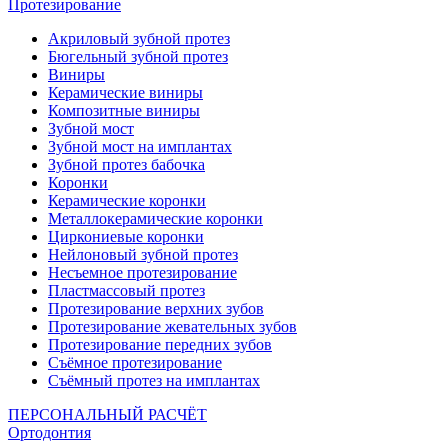
Протезирование
Акриловый зубной протез
Бюгельный зубной протез
Виниры
Керамические виниры
Композитные виниры
Зубной мост
Зубной мост на имплантах
Зубной протез бабочка
Коронки
Керамические коронки
Металлокерамические коронки
Циркониевые коронки
Нейлоновый зубной протез
Несъемное протезирование
Пластмассовый протез
Протезирование верхних зубов
Протезирование жевательных зубов
Протезирование передних зубов
Съёмное протезирование
Съёмный протез на имплантах
ПЕРСОНАЛЬНЫЙ РАСЧЁТ
Ортодонтия