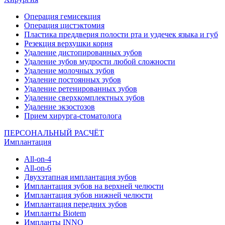
Операция гемисекция
Операция цистэктомия
Пластика преддверия полости рта и уздечек языка и губ
Резекция верхушки корня
Удаление дистопированных зубов
Удаление зубов мудрости любой сложности
Удаление молочных зубов
Удаление постоянных зубов
Удаление ретенированных зубов
Удаление сверхкомплектных зубов
Удаление экзостозов
Прием хирурга-стоматолога
ПЕРСОНАЛЬНЫЙ РАСЧЁТ
Имплантация
All-on-4
All-on-6
Двухэтапная имплантация зубов
Имплантация зубов на верхней челюсти
Имплантация зубов нижней челюсти
Имплантация передних зубов
Импланты Biotem
Импланты INNO